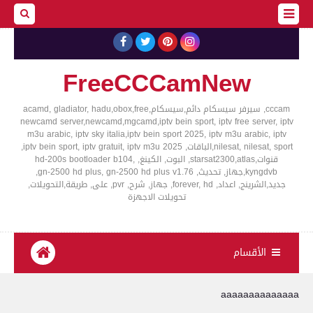
FreeCCCamNew
cccam, سيرفر سيسكام دائم,سيسكام,acamd, gladiator, hadu,obox,free
newcamd server,newcamd,mgcamd,iptv bein sport, iptv free server, iptv
m3u arabic, iptv sky italia,iptv bein sport 2025, iptv m3u arabic, iptv
nilesat, nilesat, sport,الباقات, iptv bein sport, iptv gratuit, iptv m3u 2025,
قنوات,starsat2300,atlas, البوت, الكينغ, hd-200s bootloader b104,
kyngdvb,جهاز, تحديث, gn-2500 hd plus, gn-2500 hd plus v1.76,
جديد,الشرينج, اعداد, forever, hd, جهاز, شرح, pvr, على, طريقة,التحويلات,
تحويلات الاجهزة
الأقسام
aaaaaaaaaaaaaa