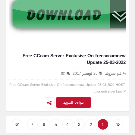
Free CCcam Server Exclusive On freecccamnew
Update 25-03-2022
غير معروف
25 نوفمبر 2017
(0)
Free CCcam Server Exclusive On freecccamnew Update 25-03-2022 HOST:
grandserver1.pw P…
قراءة المزيد
7
6
5
4
3
2
1