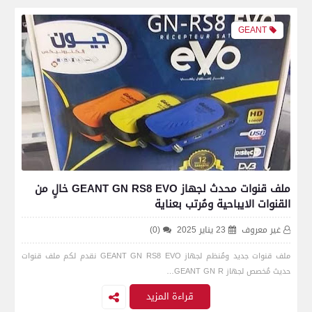
GEANT
ملف قنوات محدث لجهاز GEANT GN RS8 EVO خالٍ من
القنوات الايباحية ومُرتب بعناية
غير معروف
23 يناير 2025
(0)
ملف قنوات جديد ومُنظم لجهاز GEANT GN RS8 EVO نقدم لكم ملف قنوات
حديث مُخصص لجهاز GEANT GN R…
قراءة المزيد