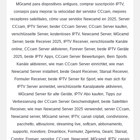
MGcamd para dispositivos antiguos, comprar suscripción IPTV,
consejos para mejorar la velocidad del servidor CCcam, mejores
receptores satelitales, cómo usar servidor Newcamd en 2025, Server
CCcam, IPTV Server, bester CCcam Server, CCcam Server kaufen,
verschlüsselte Server, kostenloses IPTV, Newcamd Server, MGcamd
Server, beste Receiver 2025, IPTV Receiver, verschlüsselte Kanäle
online, CCcam Server aktivieren, Forever Server, beste IPTV Geräte
2025, beste IPTV Apps, CCcam Server Bewertungen, Bein Sports
Kanäle aktivieren, wie man CCcam Server einrichtet, wie man
Newcamd Server installiert, beste Geant Receiver, Starsat Receiver,
Formuler Receiver, beste IPTV Server für Sport, wie man sich für
IPTV Server anmeldet, verschlüsselte Kanalpakete aktivieren,
MGcamd Server für alte Geräte, IPTV Abo kaufen, Tipps zur
Verbesserung der CCcam Server Geschwindigkeit, beste Satelliten
Receiver, wie man Newcamd Server 2025 verwendet, server CCcam,
Newcamd server, MGcamd server, IPTV, canali criptati, condivisione,
pacchetto, attivazione, streaming live, softcam, abbonamento,
supporto, ricevitore, Dreambox, Formuler, Zgemma, Geant, Starsat,
Condor, Forever, servidor, CCcam, Newcamd, MGcamd, IPTV, canais