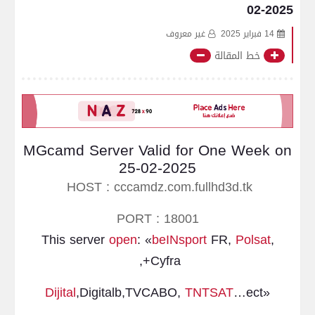
02-2025
14 فبراير 2025
غير معروف
خط المقالة
MGcamd Server Valid for One Week on
25-02-2025
HOST : cccamdz.com.fullhd3d.tk
PORT : 18001
This server
open
: «
beINsport
FR,
Polsat
,
Cyfra+,
Dijital
,Digitalb,TVCABO,
TNTSAT
…ect
«