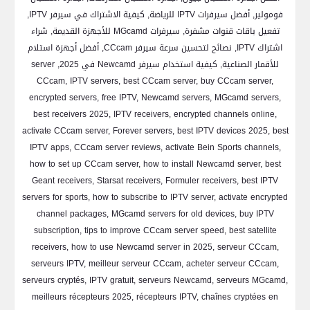
فومولير, أفضل سيرفرات IPTV للرياضة, كيفية الاشتراك في سيرفر IPTV,
تفعيل باقات قنوات مشفرة, سيرفرات MGcamd للأجهزة القديمة, شراء
اشتراك IPTV, نصائح لتحسين سرعة سيرفر CCcam, أفضل أجهزة استلام
للأقمار الصناعية, كيفية استخدام سيرفر Newcamd في 2025, server
CCcam, IPTV servers, best CCcam server, buy CCcam server,
encrypted servers, free IPTV, Newcamd servers, MGcamd servers,
best receivers 2025, IPTV receivers, encrypted channels online,
activate CCcam server, Forever servers, best IPTV devices 2025, best
IPTV apps, CCcam server reviews, activate Bein Sports channels,
how to set up CCcam server, how to install Newcamd server, best
Geant receivers, Starsat receivers, Formuler receivers, best IPTV
servers for sports, how to subscribe to IPTV server, activate encrypted
channel packages, MGcamd servers for old devices, buy IPTV
subscription, tips to improve CCcam server speed, best satellite
receivers, how to use Newcamd server in 2025, serveur CCcam,
serveurs IPTV, meilleur serveur CCcam, acheter serveur CCcam,
serveurs cryptés, IPTV gratuit, serveurs Newcamd, serveurs MGcamd,
meilleurs récepteurs 2025, récepteurs IPTV, chaînes cryptées en