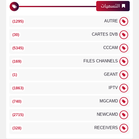
التسميات
AUTRE
(1295)
CARTES DVB
(30)
CCCAM
(5345)
FILES CHANNELS
(169)
GEANT
(1)
IPTV
(1863)
MGCAMD
(740)
NEWCAMD
(2715)
RECEIVERS
(328)