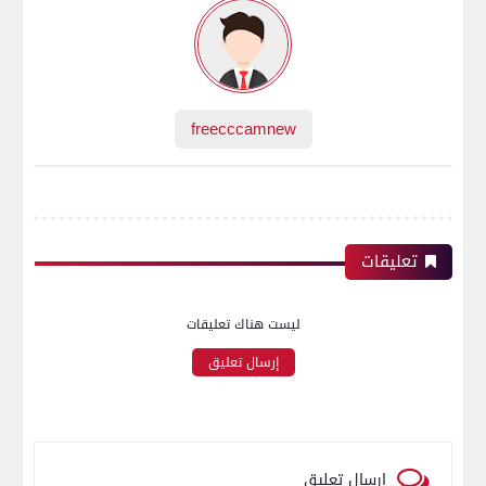
freecccamnew
تعليقات
ليست هناك تعليقات
إرسال تعليق
إرسال تعليق