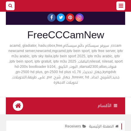
FreeCCCamNew
cccam, سيرفر سيسكام دائم,سيسكام,acamd, gladiator, hadu,obox,free
newcamd server,newcamd,mgcamd,iptv bein sport, iptv free server, iptv
m3u arabic, iptv sky italia,iptv bein sport 2025, iptv m3u arabic, iptv
nilesat, nilesat, sport,الباقات, iptv bein sport, iptv gratuit, iptv m3u 2025,
قنوات,starsat2300,atlas, البوت, الكينغ, hd-200s bootloader b104,
kyngdvb,جهاز, تحديث, gn-2500 hd plus, gn-2500 hd plus v1.76,
جديد,الشرينج, اعداد, forever, hd, جهاز, شرح, pvr, على, طريقة,التحويلات,
تحويلات الاجهزة
الأقسام
الصفحة الرئيسية
Receivers