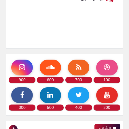
900
600
700
100
300
500
400
300
الشائع