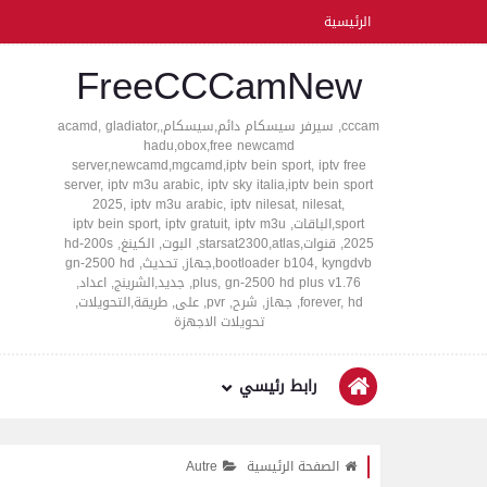
الرئيسية
FreeCCCamNew
cccam, سيرفر سيسكام دائم,سيسكام,acamd, gladiator,
hadu,obox,free newcamd
server,newcamd,mgcamd,iptv bein sport, iptv free
server, iptv m3u arabic, iptv sky italia,iptv bein sport
2025, iptv m3u arabic, iptv nilesat, nilesat,
sport,الباقات, iptv bein sport, iptv gratuit, iptv m3u
2025, قنوات,starsat2300,atlas, البوت, الكينغ, hd-200s
bootloader b104, kyngdvb,جهاز, تحديث, gn-2500 hd
plus, gn-2500 hd plus v1.76, جديد,الشرينج, اعداد,
forever, hd, جهاز, شرح, pvr, على, طريقة,التحويلات,
تحويلات الاجهزة
رابط رئيسي
الصفحة الرئيسية
Autre