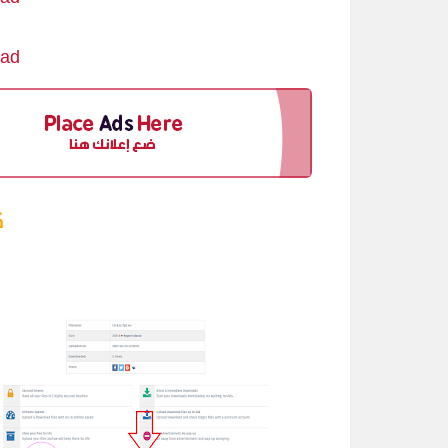
load
ك