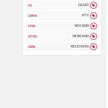
GEANT
(1)
IPTV
(1863)
MGCAMD
(740)
NEWCAMD
(2715)
RECEIVERS
(328)