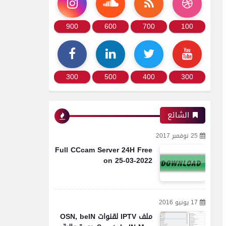
900
600
700
100
300
500
400
300
الشائع
25 نوفمبر 2017
Full CCcam Server 24H Free
on 25-03-2022
17 يونيو 2016
ملف IPTV لقنوات OSN, beIN