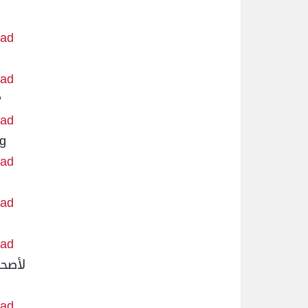
load
load
P
load
ng
load
load
load
لأصحا
load