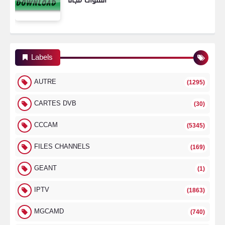
القنوات مجانًا
Labels
AUTRE
(1295)
CARTES DVB
(30)
CCCAM
(5345)
FILES CHANNELS
(169)
GEANT
(1)
IPTV
(1863)
MGCAMD
(740)