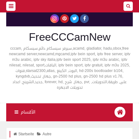
FreeCCCamNew
cccam, سيرفر سيسكام دائم,سيسكام,acamd, gladiator, hadu,obox,free
newcamd server,newcamd,mgcamd,iptv bein sport, iptv free server, iptv
m3u arabic, iptv sky italia,iptv bein sport 2025, iptv m3u arabic, iptv
nilesat, nilesat, sport,الباقات, iptv bein sport, iptv gratuit, iptv m3u 2025,
قنوات,starsat2300,atlas, البوت, الكينغ, hd-200s bootloader b104,
kyngdvb,جهاز, تحديث, gn-2500 hd plus, gn-2500 hd plus v1.76,
جديد,الشرينج, اعداد, forever, hd, جهاز, شرح, pvr, على, طريقة,التحويلات,
تحويلات الاجهزة
الأقسام
Startseite
Autre