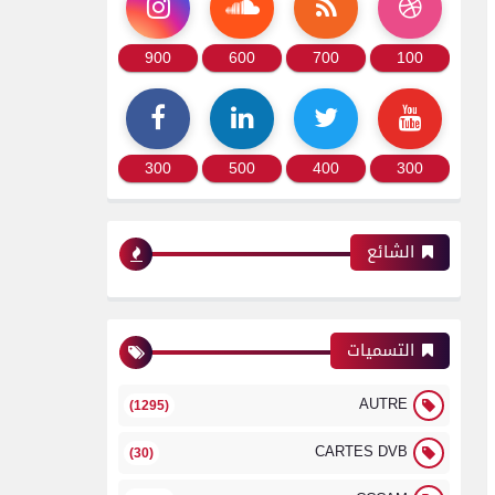
900
600
700
100
300
500
400
300
الشائع
التسميات
AUTRE
(1295)
CARTES DVB
(30)