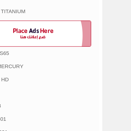
 TITANIUM
S65
MERCURY
 HD
8
01