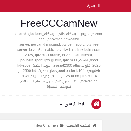
الرئيسية
FreeCCCamNew
cccam, سيرفر سيسكام دائم,سيسكام,acamd, gladiator,
hadu,obox,free newcamd
server,newcamd,mgcamd,iptv bein sport, iptv free
server, iptv m3u arabic, iptv sky italia,iptv bein sport
2025, iptv m3u arabic, iptv nilesat, nilesat,
sport,الباقات, iptv bein sport, iptv gratuit, iptv m3u
2025, قنوات,starsat2300,atlas, البوت, الكينغ, hd-200s
bootloader b104, kyngdvb,جهاز, تحديث, gn-2500 hd
plus, gn-2500 hd plus v1.76, جديد,الشرينج, اعداد,
forever, hd, جهاز, شرح, pvr, على, طريقة,التحويلات,
تحويلات الاجهزة
رابط رئيسي
الصفحة الرئيسية
Files Channels