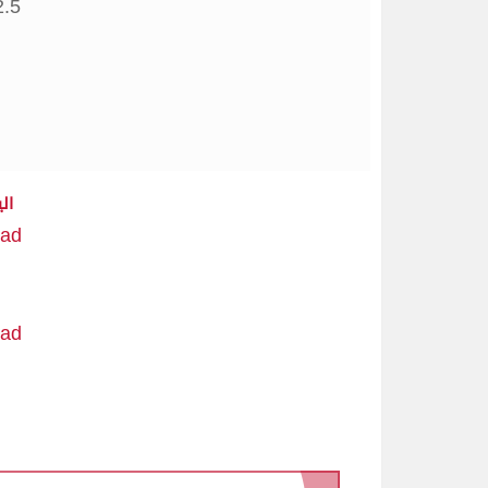
.5,
ال
load
load