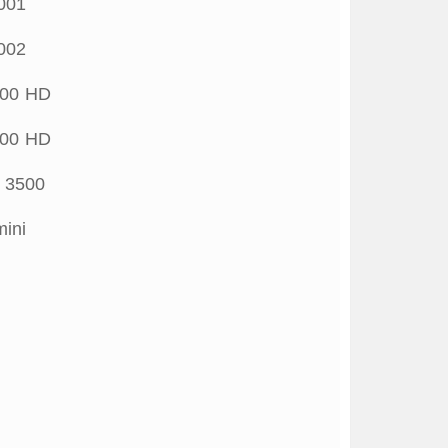
001
002
00 HD
00 HD
 3500
ini