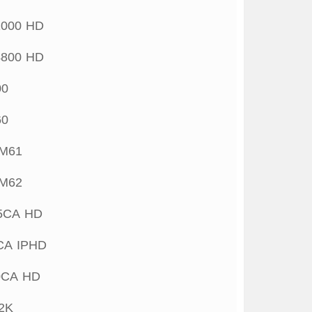
000 HD
800 HD
00
60
-M61
-M62
5CA HD
CA IPHD
0CA HD
2K