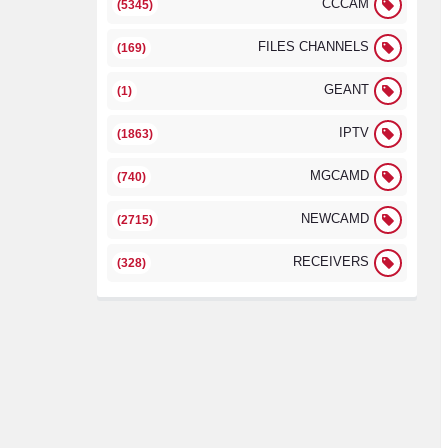
CCCAM
(5345)
FILES CHANNELS
(169)
GEANT
(1)
IPTV
(1863)
MGCAMD
(740)
NEWCAMD
(2715)
RECEIVERS
(328)