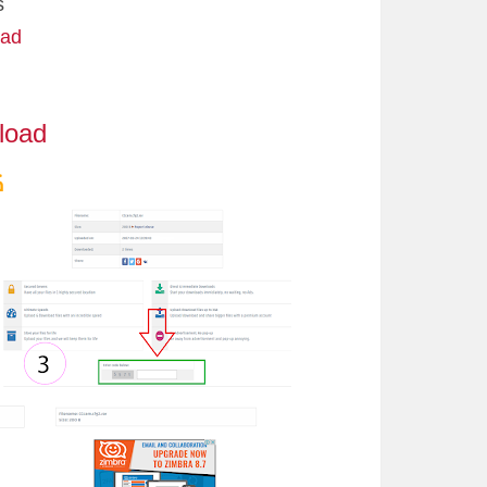
s
load
ownload
ك