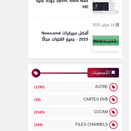
Sport, beIN Max جودة عالية
HD
14 فبراير 2025
أفضل سيرفرات Newcamd
2025 - جميع القنوات مجانًا
التسميات
AUTRE
(1295)
CARTES DVB
(30)
CCCAM
(5345)
FILES CHANNELS
(169)