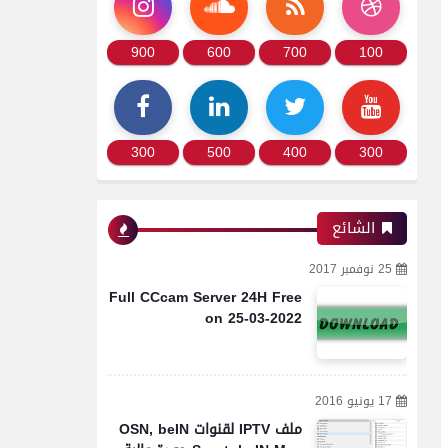
900
600
700
100
300
500
400
300
الشائع
25 نوفمبر 2017
Full CCcam Server 24H Free
on 25-03-2022
17 يونيو 2016
ملف IPTV لقنوات OSN, beIN