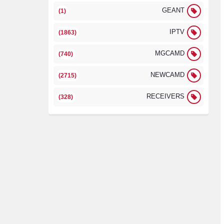
GEANT
(1)
IPTV
(1863)
MGCAMD
(740)
NEWCAMD
(2715)
RECEIVERS
(328)