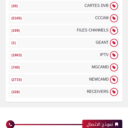
CARTES DVB
(30)
CCCAM
(5345)
FILES CHANNELS
(169)
GEANT
(1)
IPTV
(1863)
MGCAMD
(740)
NEWCAMD
(2715)
RECEIVERS
(328)
نموذج الاتصال