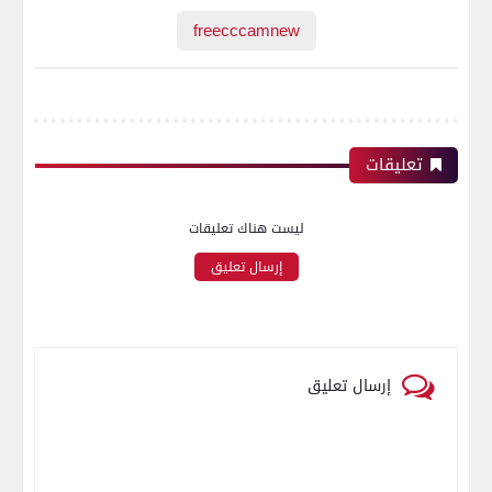
freecccamnew
تعليقات
ليست هناك تعليقات
إرسال تعليق
إرسال تعليق