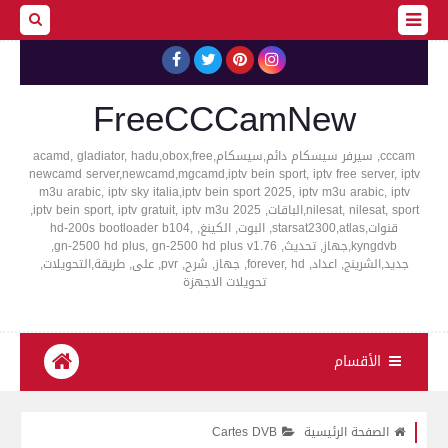
FreeCCCamNew
cccam, سيرفر سيسكام دائم,سيسكام,acamd, gladiator, hadu,obox,free
newcamd server,newcamd,mgcamd,iptv bein sport, iptv free server, iptv
m3u arabic, iptv sky italia,iptv bein sport 2025, iptv m3u arabic, iptv
nilesat, nilesat, sport,الباقات, iptv bein sport, iptv gratuit, iptv m3u 2025,
قنوات,starsat2300,atlas, البوت, الكينغ, hd-200s bootloader b104,
kyngdvb,جهاز, تحديث, gn-2500 hd plus, gn-2500 hd plus v1.76,
جديد,الشرينج, اعداد, forever, hd, جهاز, شرح, pvr, على, طريقة,التحويلات,
تحويلات الاجهزة
الأقسام
الصفحة الرئيسية
Cartes DVB