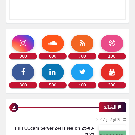
900
600
700
100
300
500
400
300
الشائع
25 نوفمبر 2017
Full CCcam Server 24H Free on 25-03-
2022